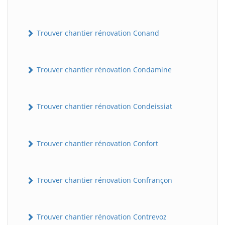
Trouver chantier rénovation Conand
Trouver chantier rénovation Condamine
Trouver chantier rénovation Condeissiat
BatiWebPro
B
Assistant en ligne
Trouver chantier rénovation Confort
B
Trouver chantier rénovation Confrançon
Trouver chantier rénovation Contrevoz
BatiWebPro