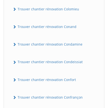
Trouver chantier rénovation Colomieu
Trouver chantier rénovation Conand
Trouver chantier rénovation Condamine
BatiWebPro
B
Trouver chantier rénovation Condeissiat
Assistant en ligne
B
Trouver chantier rénovation Confort
Trouver chantier rénovation Confrançon
BatiWebPro