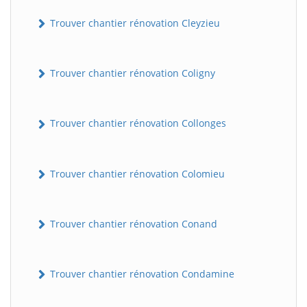
Trouver chantier rénovation Cleyzieu
Trouver chantier rénovation Coligny
Trouver chantier rénovation Collonges
BatiWebPro
B
Trouver chantier rénovation Colomieu
Assistant en ligne
B
Trouver chantier rénovation Conand
Trouver chantier rénovation Condamine
BatiWebPro