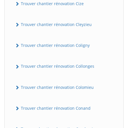
Trouver chantier rénovation Cize
Trouver chantier rénovation Cleyzieu
Trouver chantier rénovation Coligny
Trouver chantier rénovation Collonges
BatiWebPro
B
Assistant en ligne
Trouver chantier rénovation Colomieu
B
Trouver chantier rénovation Conand
BatiWebPro