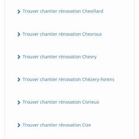
Trouver chantier rénovation Chevillard
Trouver chantier rénovation Chevroux
Trouver chantier rénovation Chevry
BatiWebPro
B
Trouver chantier rénovation Chézery-Forens
Assistant en ligne
B
Trouver chantier rénovation Civrieux
Trouver chantier rénovation Cize
BatiWebPro