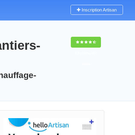
Inscription Artisan
ntiers-
9,5
(100%)
103
votes
chauffage-