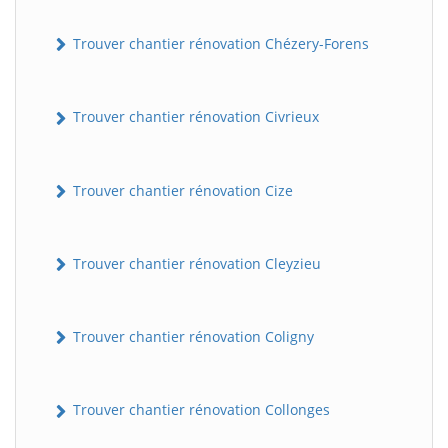
Trouver chantier rénovation Chézery-Forens
Trouver chantier rénovation Civrieux
Trouver chantier rénovation Cize
BatiWebPro
B
Assistant en ligne
Trouver chantier rénovation Cleyzieu
B
Trouver chantier rénovation Coligny
Trouver chantier rénovation Collonges
BatiWebPro