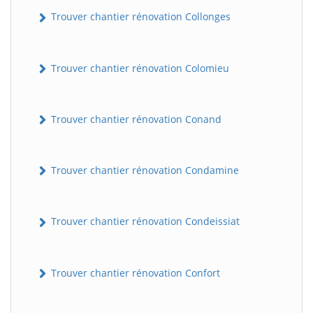
Trouver chantier rénovation Collonges
Trouver chantier rénovation Colomieu
Trouver chantier rénovation Conand
BatiWebPro
Trouver chantier rénovation Condamine
B
Assistant en ligne
Trouver chantier rénovation Condeissiat
B
Trouver chantier rénovation Confort
BatiWebPro