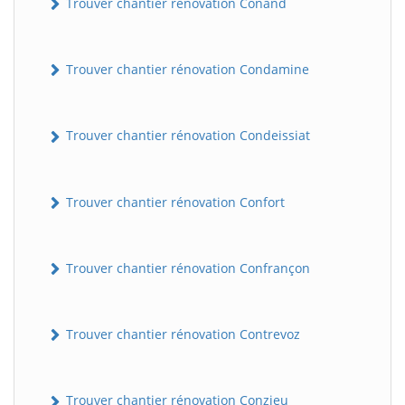
Trouver chantier rénovation Conand
Trouver chantier rénovation Condamine
Trouver chantier rénovation Condeissiat
Trouver chantier rénovation Confort
BatiWebPro
B
Assistant en ligne
Trouver chantier rénovation Confrançon
B
Trouver chantier rénovation Contrevoz
BatiWebPro
Trouver chantier rénovation Conzieu