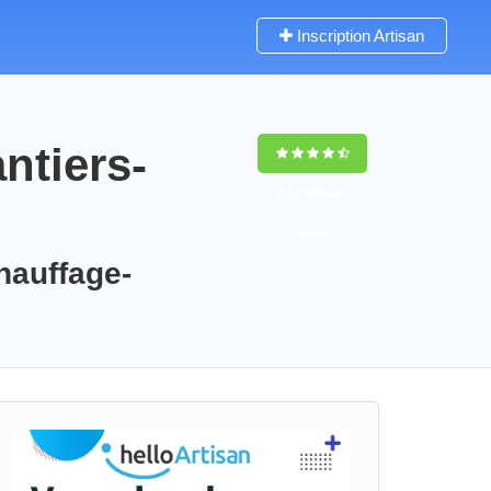
Inscription Artisan
ntiers-
9,5
(100%)
92
votes
chauffage-