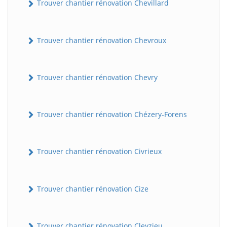
Trouver chantier rénovation Chevillard
Trouver chantier rénovation Chevroux
Trouver chantier rénovation Chevry
Trouver chantier rénovation Chézery-Forens
BatiWebPro
B
Assistant en ligne
Trouver chantier rénovation Civrieux
B
Trouver chantier rénovation Cize
BatiWebPro
Trouver chantier rénovation Cleyzieu