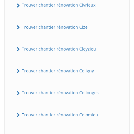
Trouver chantier rénovation Civrieux
Trouver chantier rénovation Cize
Trouver chantier rénovation Cleyzieu
Trouver chantier rénovation Coligny
BatiWebPro
B
Assistant en ligne
Trouver chantier rénovation Collonges
B
Trouver chantier rénovation Colomieu
BatiWebPro