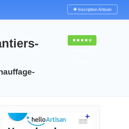
Inscription Artisan
ntiers-
9,5
(100%)
93
votes
chauffage-