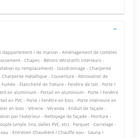
ion dappartement / de maison - Aménagement de combles
rassement - Chapes - Bétons décoratifs intérieurs -
stallation ou remplacement) - Goudronnage - Charpente
s - Charpente métallique - Couverture - Rénovation de
 Fumée - Étanchéité de Toiture - Fenêtre de toit - Porte /
lant en aluminium - Portail en aluminium - Porte / Fenêtre
tail en PVC - Porte / Fenêtre en bois - Porte intérieure en
lier en bois - Vitrerie - Véranda - Enduit de façade -
tion par l'extérieur - Nettoyage de façade - Peinture -
uple (vinyle, lino, dalles PVC, etc) - Parquet - Carrelage -
e eau - Entretien Chaudière / Chauffe-eau - Sauna /