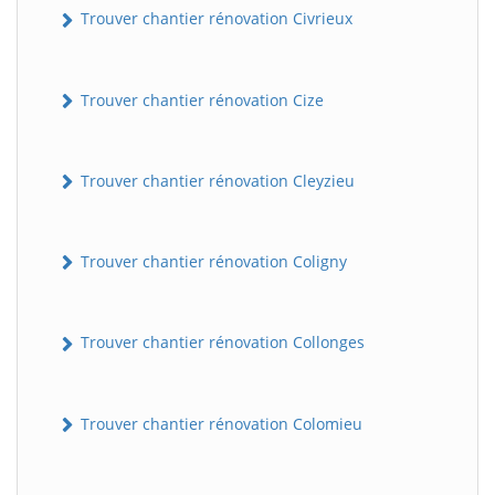
Trouver chantier rénovation Civrieux
Trouver chantier rénovation Cize
Trouver chantier rénovation Cleyzieu
Trouver chantier rénovation Coligny
BatiWebPro
B
Assistant en ligne
Trouver chantier rénovation Collonges
B
Trouver chantier rénovation Colomieu
BatiWebPro