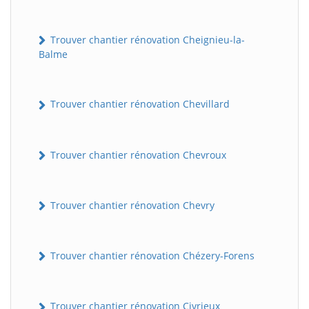
Trouver chantier rénovation Cheignieu-la-
Balme
Trouver chantier rénovation Chevillard
Trouver chantier rénovation Chevroux
BatiWebPro
B
Assistant en ligne
Trouver chantier rénovation Chevry
B
Trouver chantier rénovation Chézery-Forens
BatiWebPro
Trouver chantier rénovation Civrieux