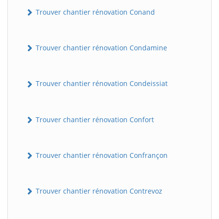
Trouver chantier rénovation Conand
Trouver chantier rénovation Condamine
Trouver chantier rénovation Condeissiat
BatiWebPro
Trouver chantier rénovation Confort
B
Assistant en ligne
Trouver chantier rénovation Confrançon
B
Trouver chantier rénovation Contrevoz
BatiWebPro