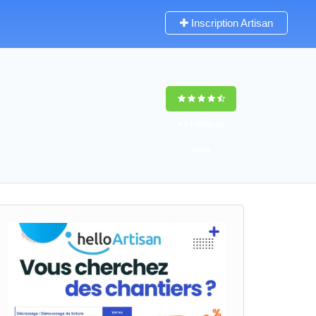
Inscription Artisan
9,5
(100%)
60
votes