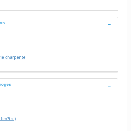
bon
ie charpente
imoges
 fen?tre)