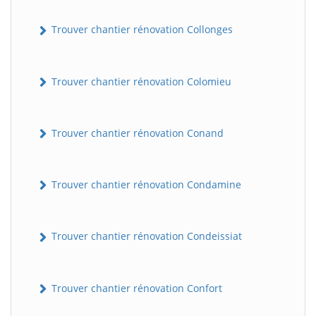
Trouver chantier rénovation Collonges
Trouver chantier rénovation Colomieu
Trouver chantier rénovation Conand
BatiWebPro
B
Assistant en ligne
Trouver chantier rénovation Condamine
B
Trouver chantier rénovation Condeissiat
Trouver chantier rénovation Confort
BatiWebPro