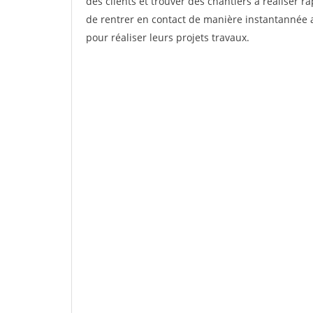
des clients et trouver des chantiers à réaliser 
de rentrer en contact de manière instantannée a
pour réaliser leurs projets travaux.