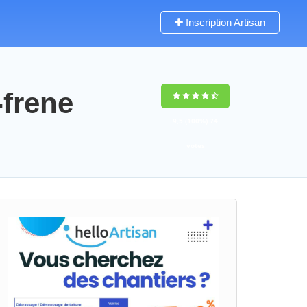
Inscription Artisan
-frene
9,5
(100%)
74
votes