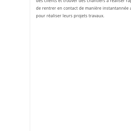
des clients et trouver des chantiers à réaliser 
de rentrer en contact de manière instantannée a
pour réaliser leurs projets travaux.