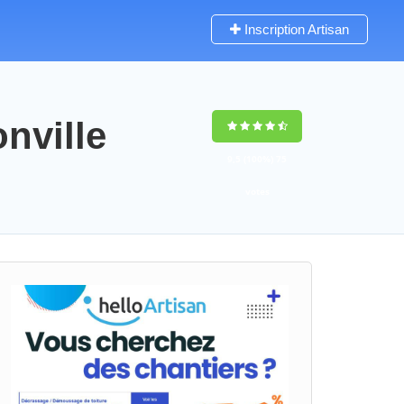
Inscription Artisan
nville
9,5
(100%)
75
votes