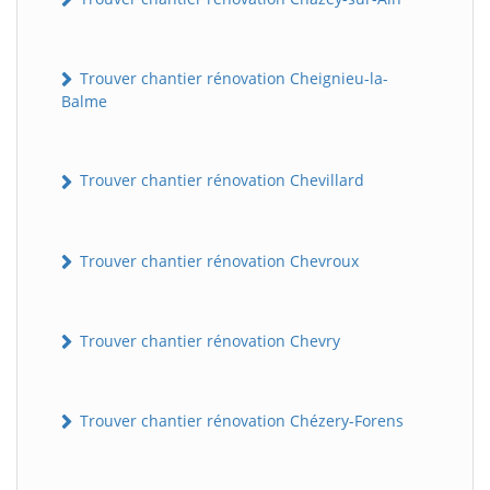
Trouver chantier rénovation Cheignieu-la-
Balme
Trouver chantier rénovation Chevillard
Trouver chantier rénovation Chevroux
BatiWebPro
B
Assistant en ligne
Trouver chantier rénovation Chevry
B
Trouver chantier rénovation Chézery-Forens
BatiWebPro