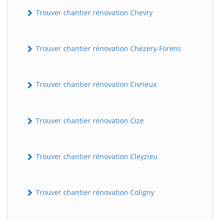
Trouver chantier rénovation Chevry
Trouver chantier rénovation Chézery-Forens
Trouver chantier rénovation Civrieux
BatiWebPro
Trouver chantier rénovation Cize
B
Assistant en ligne
Trouver chantier rénovation Cleyzieu
B
Trouver chantier rénovation Coligny
BatiWebPro