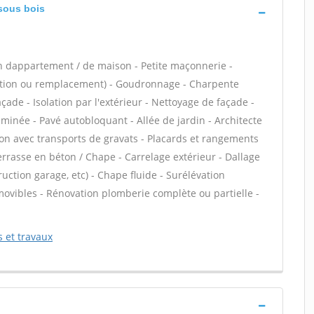
 sous bois
n dappartement / de maison - Petite maçonnerie -
lation ou remplacement) - Goudronnage - Charpente
ade - Isolation par l'extérieur - Nettoyage de façade -
eminée - Pavé autobloquant - Allée de jardin - Architecte
tion avec transports de gravats - Placards et rangements
errasse en béton / Chape - Carrelage extérieur - Dallage
uction garage, etc) - Chape fluide - Surélévation
ovibles - Rénovation plomberie complète ou partielle -
s et travaux