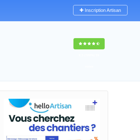
Inscription Artisan
9,5
(100%)
59
votes