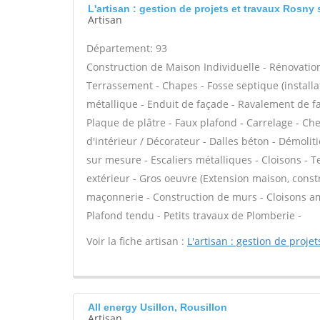
L'artisan : gestion de projets et travaux Rosny
Artisan
Département: 93
Construction de Maison Individuelle - Rénovatio
Terrassement - Chapes - Fosse septique (instal
métallique - Enduit de façade - Ravalement de faç
Plaque de plâtre - Faux plafond - Carrelage - Ch
d'intérieur / Décorateur - Dalles béton - Démoli
sur mesure - Escaliers métalliques - Cloisons - T
extérieur - Gros oeuvre (Extension maison, constr
maçonnerie - Construction de murs - Cloisons am
Plafond tendu - Petits travaux de Plomberie -
Voir la fiche artisan :
L'artisan : gestion de projet
All energy Usillon, Rousillon
Artisan