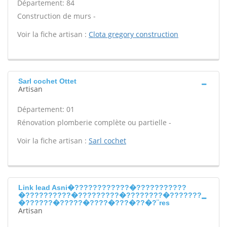
Département: 84
Construction de murs -
Voir la fiche artisan :
Clota gregory construction
Sarl cochet Ottet
Artisan
Département: 01
Rénovation plomberie complète ou partielle -
Voir la fiche artisan :
Sarl cochet
Link lead Asni�????????????�???????????
�??????????�?????????�????????�???????
�??????�?????�????�???�??�?¨res
Artisan