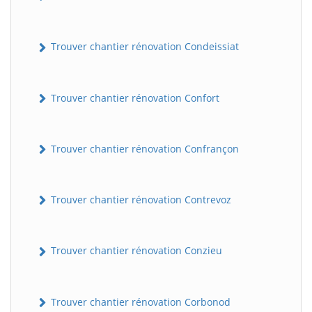
Trouver chantier rénovation Condeissiat
Trouver chantier rénovation Confort
Trouver chantier rénovation Confrançon
BatiWebPro
B
Assistant en ligne
Trouver chantier rénovation Contrevoz
B
Trouver chantier rénovation Conzieu
Trouver chantier rénovation Corbonod
BatiWebPro