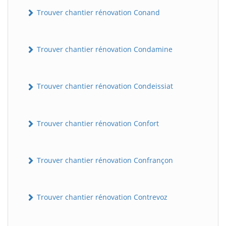
Trouver chantier rénovation Conand
Trouver chantier rénovation Condamine
Trouver chantier rénovation Condeissiat
BatiWebPro
Trouver chantier rénovation Confort
B
Assistant en ligne
Trouver chantier rénovation Confrançon
B
Trouver chantier rénovation Contrevoz
BatiWebPro