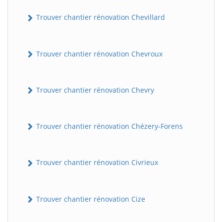
Trouver chantier rénovation Chevillard
Trouver chantier rénovation Chevroux
Trouver chantier rénovation Chevry
BatiWebPro
B
Trouver chantier rénovation Chézery-Forens
Assistant en ligne
B
Trouver chantier rénovation Civrieux
Trouver chantier rénovation Cize
BatiWebPro