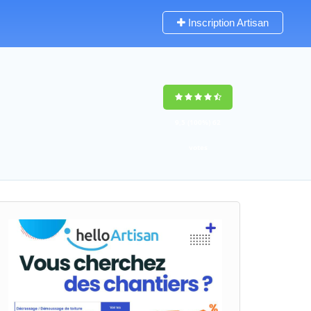
Inscription Artisan
9,5
(100%)
62
votes