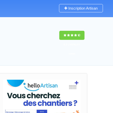
Inscription Artisan
9,5
(100%)
61
votes