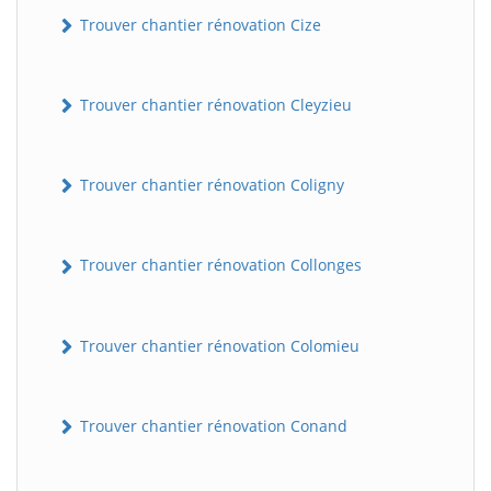
Trouver chantier rénovation Cize
Trouver chantier rénovation Cleyzieu
Trouver chantier rénovation Coligny
BatiWebPro
Trouver chantier rénovation Collonges
B
Assistant en ligne
Trouver chantier rénovation Colomieu
B
Trouver chantier rénovation Conand
BatiWebPro