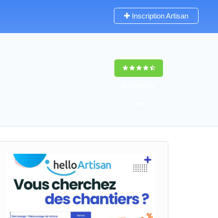
Inscription Artisan
9,5
(100%)
60
votes