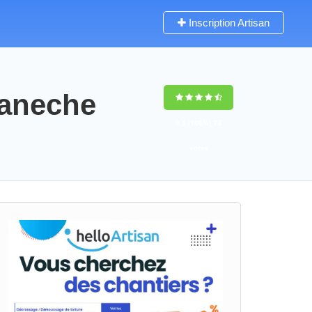
Inscription Artisan
maneche
9,5
(100%)
73
votes