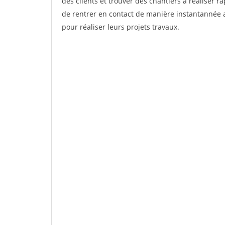
des clients et trouver des chantiers à réaliser 
de rentrer en contact de manière instantannée a
pour réaliser leurs projets travaux.