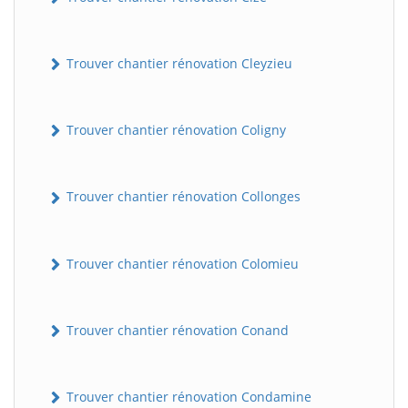
Trouver chantier rénovation Cleyzieu
Trouver chantier rénovation Coligny
Trouver chantier rénovation Collonges
BatiWebPro
B
Assistant en ligne
Trouver chantier rénovation Colomieu
B
Trouver chantier rénovation Conand
Trouver chantier rénovation Condamine
BatiWebPro