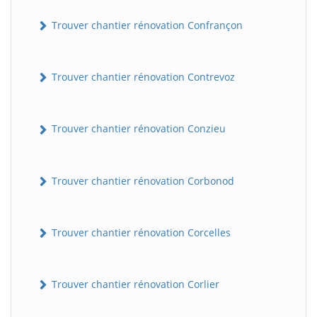
Trouver chantier rénovation Confrançon
Trouver chantier rénovation Contrevoz
Trouver chantier rénovation Conzieu
BatiWebPro
B
Trouver chantier rénovation Corbonod
Assistant en ligne
B
Trouver chantier rénovation Corcelles
Trouver chantier rénovation Corlier
BatiWebPro