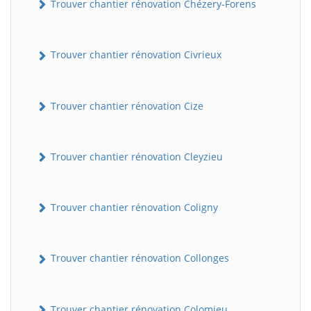
Trouver chantier rénovation Chézery-Forens
Trouver chantier rénovation Civrieux
Trouver chantier rénovation Cize
Trouver chantier rénovation Cleyzieu
BatiWebPro
B
Assistant en ligne
Trouver chantier rénovation Coligny
B
Trouver chantier rénovation Collonges
BatiWebPro
Trouver chantier rénovation Colomieu