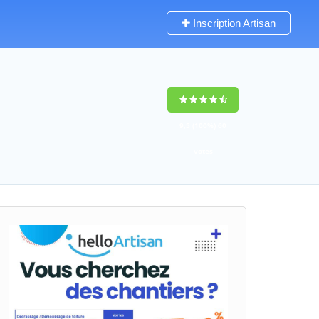
Inscription Artisan
9,5
(100%)
60
votes