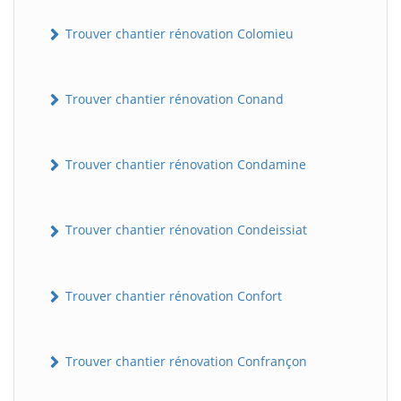
Trouver chantier rénovation Colomieu
Trouver chantier rénovation Conand
Trouver chantier rénovation Condamine
BatiWebPro
B
Trouver chantier rénovation Condeissiat
Assistant en ligne
B
Trouver chantier rénovation Confort
Trouver chantier rénovation Confrançon
BatiWebPro