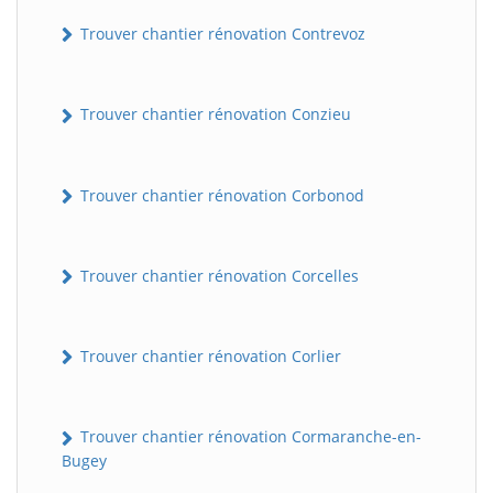
Trouver chantier rénovation Contrevoz
Trouver chantier rénovation Conzieu
Trouver chantier rénovation Corbonod
BatiWebPro
B
Trouver chantier rénovation Corcelles
Assistant en ligne
B
Trouver chantier rénovation Corlier
Trouver chantier rénovation Cormaranche-en-
Bugey
BatiWebPro