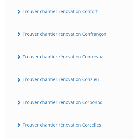
Trouver chantier rénovation Confort
Trouver chantier rénovation Confrançon
Trouver chantier rénovation Contrevoz
BatiWebPro
B
Trouver chantier rénovation Conzieu
Assistant en ligne
B
Trouver chantier rénovation Corbonod
Trouver chantier rénovation Corcelles
BatiWebPro