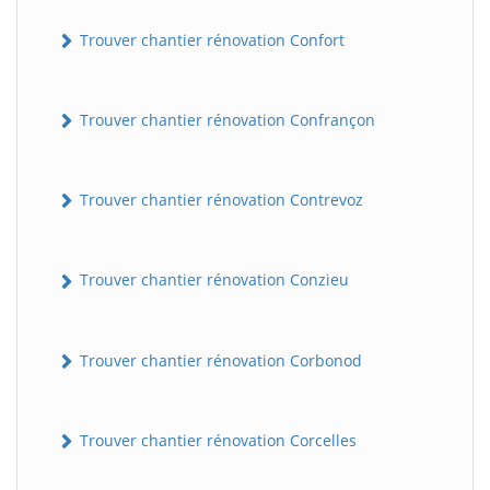
Trouver chantier rénovation Confort
Trouver chantier rénovation Confrançon
Trouver chantier rénovation Contrevoz
BatiWebPro
B
Trouver chantier rénovation Conzieu
Assistant en ligne
B
Trouver chantier rénovation Corbonod
Trouver chantier rénovation Corcelles
BatiWebPro