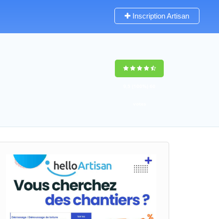
Inscription Artisan
9,5
(100%)
60
votes