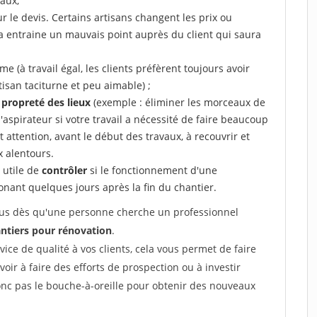
aux,
r le devis. Certains artisans changent les prix ou
la entraine un mauvais point auprès du client qui saura
 (à travail égal, les clients préfèrent toujours avoir
tisan taciturne et peu aimable) ;
a propreté des lieux
(exemple : éliminer les morceaux de
 l'aspirateur si votre travail a nécessité de faire beaucoup
t attention, avant le début des travaux, à recouvrir et
x alentours.
e utile de
contrôler
si le fonctionnement d'une
honant quelques jours après la fin du chantier.
 vous dès qu'une personne cherche un professionnel
ntiers pour rénovation
.
rvice de qualité à vos clients, cela vous permet de faire
avoir à faire des efforts de prospection ou à investir
onc pas le bouche-à-oreille pour obtenir des nouveaux