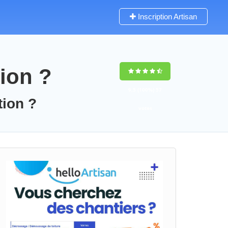
Inscription Artisan
ion ?
9,5
(100%)
57
tion ?
votes