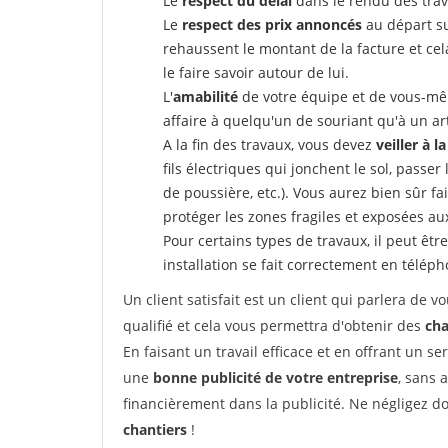
Le
respect du délai
dans le rendu des trav
Le
respect des prix annoncés
au départ su
rehaussent le montant de la facture et ce
le faire savoir autour de lui.
L'
amabilité
de votre équipe et de vous-même
affaire à quelqu'un de souriant qu'à un ar
A la fin des travaux, vous devez
veiller à l
fils électriques qui jonchent le sol, passer
de poussière, etc.). Vous aurez bien sûr fai
protéger les zones fragiles et exposées au
Pour certains types de travaux, il peut êtr
installation se fait correctement en télép
Un client satisfait est un client qui parlera de
qualifié et cela vous permettra d'obtenir des
cha
En faisant un travail efficace et en offrant un se
une
bonne publicité de votre entreprise
, sans 
financièrement dans la publicité. Ne négligez d
chantiers
!