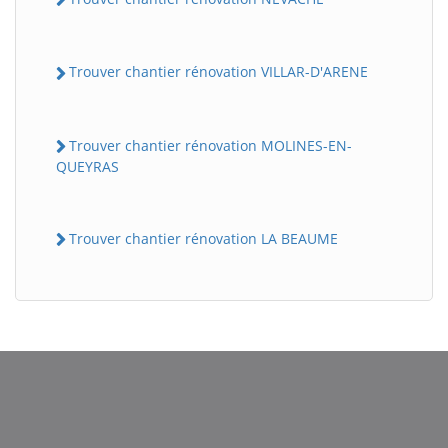
Trouver chantier rénovation VILLAR-D'ARENE
Trouver chantier rénovation MOLINES-EN-
QUEYRAS
Trouver chantier rénovation LA BEAUME
BatiWebPro
B
Assistant en ligne
B
BatiWebPro