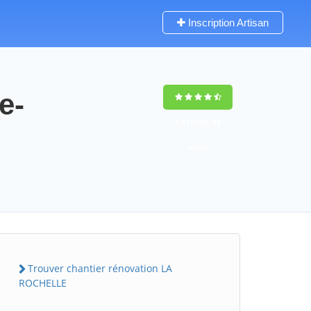
Inscription Artisan
e-
9,5
(100%)
84
votes
Trouver chantier rénovation LA
ROCHELLE