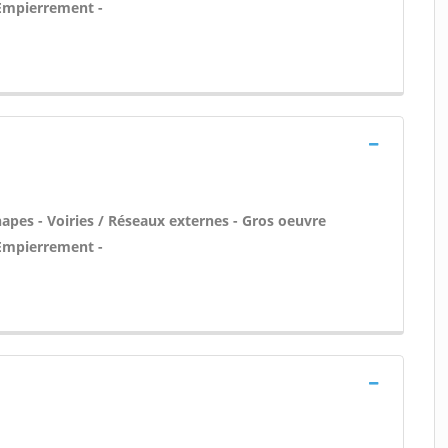
 Empierrement -
apes - Voiries / Réseaux externes - Gros oeuvre
 Empierrement -