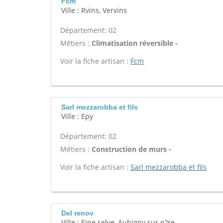
Fcm
Ville : Rvins, Vervins
Département: 02
Métiers :
Climatisation réversible -
Voir la fiche artisan :
Fcm
Sarl mezzarobba et fils
Ville : Epy
Département: 02
Métiers :
Construction de murs -
Voir la fiche artisan :
Sarl mezzarobba et fils
Del renov
Ville : Eine selve, Aubigny sur n?re