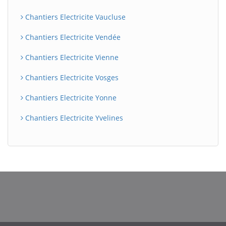
Chantiers Electricite Vaucluse
Chantiers Electricite Vendée
Chantiers Electricite Vienne
Chantiers Electricite Vosges
Chantiers Electricite Yonne
Chantiers Electricite Yvelines
BatiWebPro
B
Assistant en ligne
B