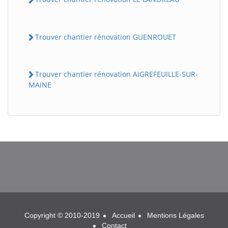
Trouver chantier rénovation GUENROUET
Trouver chantier rénovation AIGREFEUILLE-SUR-
MAINE
BatiWebPro
B
Assistant en ligne
B
Copyright © 2010-2019
Accueil
Mentions Légales
Contact