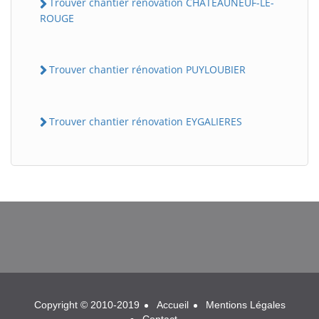
Trouver chantier rénovation CHATEAUNEUF-LE-
ROUGE
Trouver chantier rénovation PUYLOUBIER
Trouver chantier rénovation EYGALIERES
BatiWebPro
B
Assistant en ligne
B
Copyright © 2010-2019
Accueil
Mentions Légales