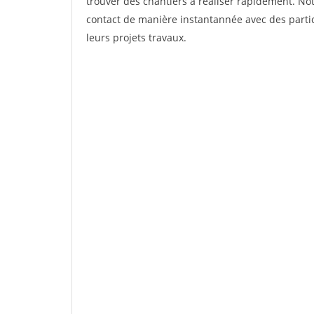
trouver des chantiers à réaliser rapidement. Not
contact de manière instantannée avec des partic
leurs projets travaux.