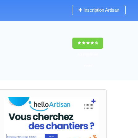
Inscription Artisan
9,5
(100%)
66
votes